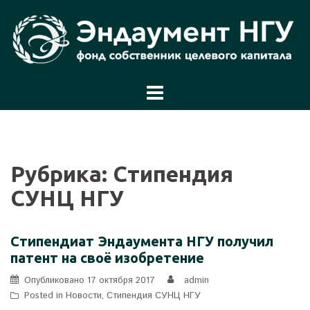
Перейти
к
содержимому
Рубрика:
Стипендия
СУНЦ НГУ
Стипендиат Эндаумента НГУ получил
патент на своё изобретение
Опубликовано
17 октября 2017
admin
Posted in
Новости
,
Стипендия СУНЦ НГУ