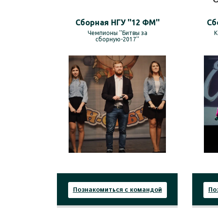
Сборная НГУ ''12 ФМ''
Сб
Чемпионы ''Битвы за
К
сборную-2017''
Познакомиться с командой
По