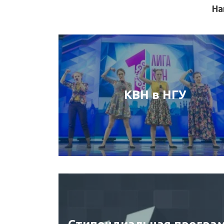
На
КВН в НГУ