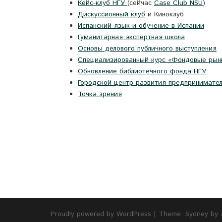
Кейс-клуб НГУ
(сейчас
Case Club NSU
)
Дискуссионный клуб
и Киноклуб
Испанский язык и обучение в Испании
Гуманитарная экспертная школа
Основы делового публичного выступления
Специализированный курс «Фондовые рын
Обновление библиотечного фонда НГУ
Городской центр развития предпринимател
Точка зрения
Proudly powered by WordPress
|
Theme:
Sydney
by 