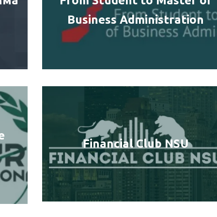
мма
From Student to Master of
Business Administration
e
Financial Club NSU