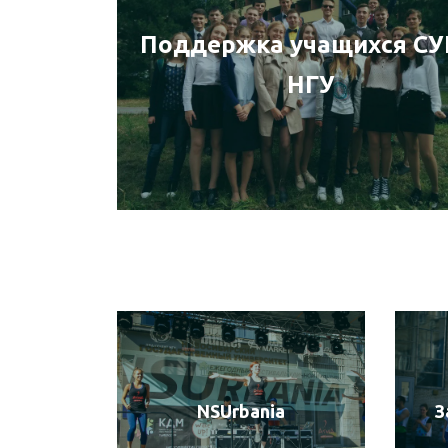
Поддержка учащихся С
НГУ
NSUrbania
З