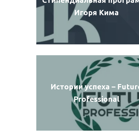
Стипендиальная програ
Игоря Кима
Истории успеха – Futur
Professional