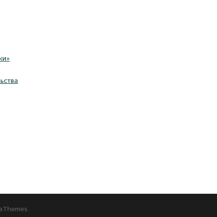
ки»
ьства
aThemes.