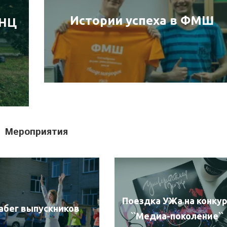
Истории успеха в ФМШ
УНЦ
Мероприятия
Поездка УЖа на конку
абег выпускников
``Медиа-поколение``