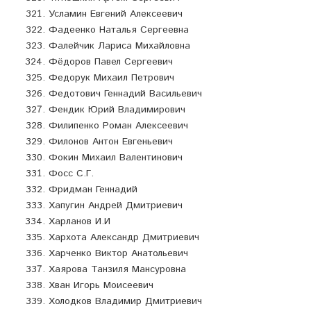
Усламин Евгений Алексеевич
Фадеенко Наталья Сергеевна
Фалейчик Лариса Михайловна
Фёдоров Павел Сергеевич
Федорук Михаил Петрович
Федотович Геннадий Васильевич
Фендик Юрий Владимирович
Филипенко Роман Алексеевич
Филонов Антон Евгеньевич
Фокин Михаил Валентинович
Фосс С.Г.
Фридман Геннадий
Хапугин Андрей Дмитриевич
Харланов И.И
Хархота Александр Дмитриевич
Харченко Виктор Анатольевич
Хаярова Танзиля Мансуровна
Хван Игорь Моисеевич
Холодков Владимир Дмитриевич