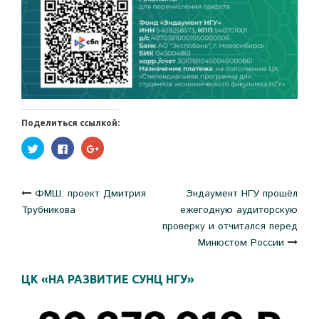
Поделиться ссылкой:
Нажмите,
Нажмите
Нажмите,
чтобы
здесь,
чтобы
поделиться
чтобы
поделиться
на
поделиться
в
Twitter
контентом
Google+
(Открывается
на
(Открывается
Навигация
ФМШ: проект Дмитрия
Эндаумент НГУ прошёл
в
Facebook.
в
новом
(Открывается
новом
Трубникова
ежегодную аудиторскую
окне)
в
окне)
новом
по
проверку и отчитался перед
окне)
Минюстом России
записям
ЦК «НА РАЗВИТИЕ СУНЦ НГУ»