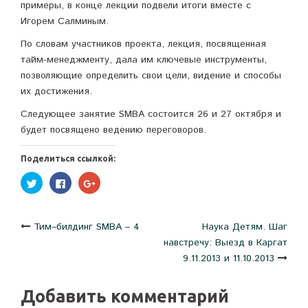
примеры, в конце лекции подвели итоги вместе с
Игорем Салминым.
По словам участников проекта, лекция, посвященная
тайм-менеджменту, дала им ключевые инструменты,
позволяющие определить свои цели, видение и способы
их достижения.
Следующее занятие SMBA состоится 26 и 27 октября и
будет посвящено ведению переговоров.
Поделиться ссылкой:
Нажмите,
Нажмите
Нажмите,
чтобы
здесь,
чтобы
поделиться
чтобы
поделиться
на
поделиться
в
Twitter
контентом
Google+
(Открывается
на
(Открывается
Навигация
Тим–билдинг SMBA – 4
Наука Детям. Шаг
в
Facebook.
в
новом
(Открывается
новом
навстречу: Выезд в Каргат
окне)
в
окне)
новом
по
9.11.2013 и 11.10.2013
окне)
записям
Добавить комментарий