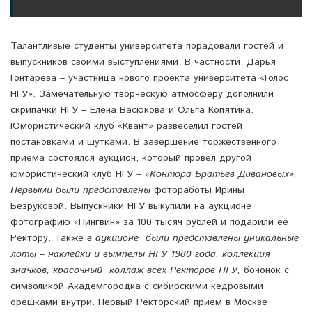
Талантливые студенты университета порадовали гостей и
выпускников своими выступлениями. В частности, Дарья
Гонтарёва –
участница нового проекта университета «Голос
НГУ». Замечательную творческую атмосферу дополнили
скрипачки НГУ – Елена Васюкова и Ольга Копятина.
Юмористический клуб «Квант» развеселил гостей
постановками и шутками. В завершение торжественного
приёма состоялся аукцион, который провёл другой
юмористический клуб НГУ – «
Контора Братьев Дивановых».
Первыми были представлены
фотоработы Ирины
Безруковой. Выпускники НГУ выкупили на аукционе
фотографию «Пингвин» за 100 тысяч рублей и подарили её
Ректору. Также
в аукционе были представлены уникальные
лоты
–
наклейки и вымпелы НГУ 1980 года, коллекция
значков, красочный коллаж всех Ректоров НГУ,
бочонок с
символикой Академгородка с сибирскими кедровыми
орешками внутри. Первый Ректорский приём в Москве