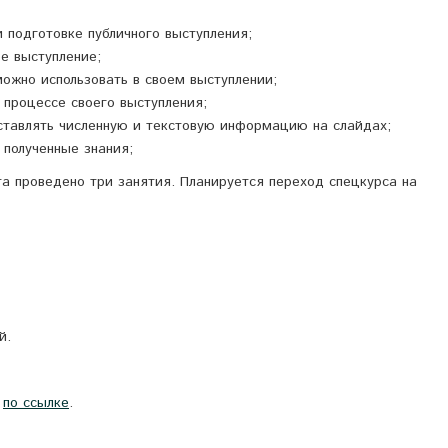
и подготовке публичного выступления;
ое выступление;
ожно использовать в своем выступлении;
в процессе своего выступления;
ставлять численную и текстовую информацию на слайдах;
 полученные знания;
а проведено три занятия. Планируется переход спецкурса на
й.
о
по ссылке
.