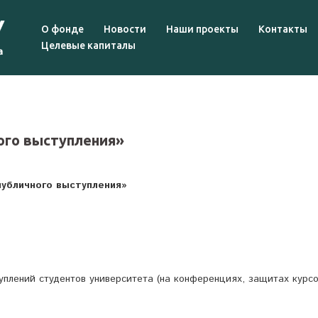
О фонде
Новости
Наши проекты
Контакты
Целевые капиталы
ого выступления»
публичного выступления»
уплений студентов университета (на конференциях, защитах курс