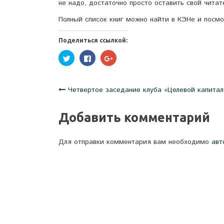
не надо, достаточно просто оставить свой читат
Полный список книг можно найти в КЭНе и посм
Поделиться ссылкой:
Нажмите,
Нажмите
Нажмите,
чтобы
здесь,
чтобы
поделиться
чтобы
поделиться
на
поделиться
в
Twitter
контентом
Google+
(Открывается
на
(Открывается
Навигация
Четвертое заседание клуба «Целевой капитал
в
Facebook.
в
новом
(Открывается
новом
окне)
в
окне)
новом
по
Добавить комментарий
окне)
записям
Для отправки комментария вам необходимо
авт