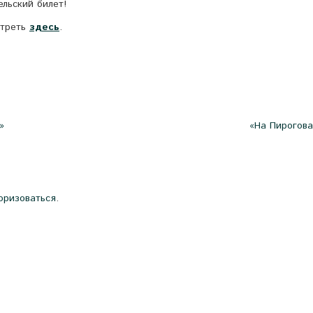
ельский билет!
отреть
здесь
.
»
«На Пирогова
оризоваться
.