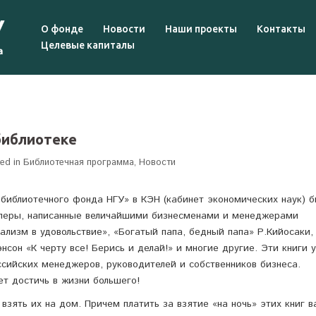
О фонде
Новости
Наши проекты
Контакты
Целевые капиталы
библиотеке
ed in
Библиотечная программа
,
Новости
библиотечного фонда НГУ» в КЭН (кабинет экономических наук) 
леры, написанные величайшими бизнесменами и менеджерами
ализм в удовольствие», «Богатый папа, бедный папа» Р.Кийосаки,
нсон «К черту все! Берись и делай!» и многие другие. Эти книги 
сийских менеджеров, руководителей и собственников бизнеса.
ет достичь в жизни большего!
взять их на дом. Причем платить за взятие «на ночь» этих книг в