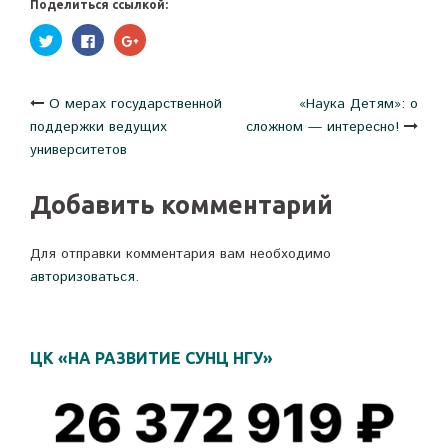
Поделиться ссылкой:
Нажмите,
Нажмите
Нажмите,
чтобы
здесь,
чтобы
поделиться
чтобы
поделиться
на
поделиться
в
Twitter
контентом
Google+
(Открывается
на
(Открывается
Навигация
О мерах государственной
«Наука Детям»: о
в
Facebook.
в
новом
(Открывается
новом
поддержки ведущих
сложном — интересно!
окне)
в
окне)
новом
по
университетов
окне)
записям
Добавить комментарий
Для отправки комментария вам необходимо
авторизоваться
.
ЦК «НА РАЗВИТИЕ СУНЦ НГУ»