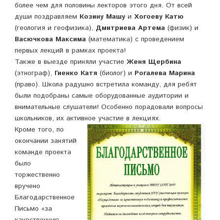
более чем для половины лекторов этого дня. От всей
души поздравляем
Козину Машу
и
Хогоеву Катю
(геология и геофизика),
Дмитриева Артема
(физик) и
Васючкова Максима
(математика) с проведением
первых лекций в рамках проекта!
Также в выезде приняли участие
Женя Щербина
(этнограф),
Гиенко Катя
(биолог) и
Рогалева Марина
(право). Школа радушно встретила команду, для ребят
были подобраны самые оборудованные аудитории и
внимательные слушатели! Особенно порадовали вопросы
школьников, их активное участие в лекциях.
Кроме того, по
окончании занятий
команде проекта
было
торжественно
вручено
Благодарственное
Письмо «за