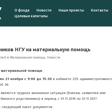
О фонде
Новости
Наши проекты
Контакты
Целевые капиталы
ников НГУ на материальную помощь
sted in
Материальная помощь
,
Новости
у
материальной помощи.
 по 21 ноября с 9:00 до 15:30
в кабинете 225 административног
00 36
вляется трудная жизненная ситуация (болезнь заявителя или
близкого родственника) в период с 01.11.2016 по 01.11.2017.
ь следующий пакет документов: