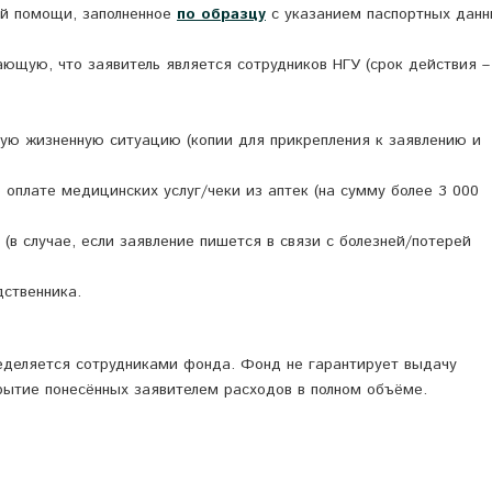
ой помощи, заполненное
по образцу
с указанием паспортных данн
ающую, что заявитель является сотрудников НГУ (срок действия –
ю жизненную ситуацию (копии для прикрепления к заявлению и
оплате медицинских услуг/чеки из аптек (на сумму более 3 000
в случае, если заявление пишется в связи с болезней/потерей
дственника.
еделяется сотрудниками фонда. Фонд не гарантирует выдачу
ытие понесённых заявителем расходов в полном объёме.