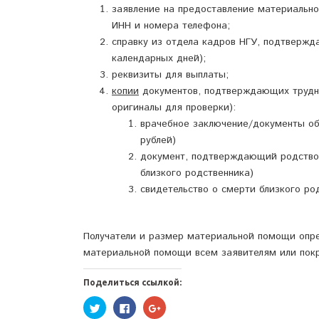
заявление на предоставление материальн
ИНН и номера телефона;
справку из отдела кадров НГУ, подтвержд
календарных дней);
реквизиты для выплаты;
копии
документов, подтверждающих трудну
оригиналы для проверки):
врачебное заключение/документы об 
рублей)
документ, подтверждающий родство (
близкого родственника)
свидетельство о смерти близкого ро
Получатели и размер материальной помощи опр
материальной помощи всем заявителям или покр
Поделиться ссылкой:
Нажмите,
Нажмите
Нажмите,
чтобы
здесь,
чтобы