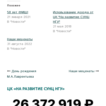
(Открывается
на
(Открывается
в
Facebook.
в
Похожее
новом
(Открывается
новом
окне)
в
окне)
58 лет ФМШ!
Использование дохода от
новом
окне)
21 января 2021
ЦК "На развитие СУНЦ
В "Новости"
НГУ"
21 мая 2018
В "Новости"
Наши меценаты
31 августа 2022
В "Новости"
Навигация
День рождения
Наши меценаты
М.А.Лаврентьева
по
ЦК «НА РАЗВИТИЕ СУНЦ НГУ»
записям