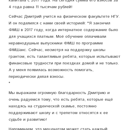
капитала с 2017 года. На сегодня сумма его взносов за
4 года равна 11 тысячам рублей!
Сейчас Дмитрий учится на физическом факультете НГУ.
И он поделился с нами своей историей: "Я закончил
ФМШ в 2017 году, когда интернатное содержание было
для учащихся платным. Моё обучение оплачивали
неравнодушные выпускники ФМШ по программе
ФМШанс. Сейчас, несмотря на поддержку школы
грантом, есть талантливые ребята, которые испытывают
финансовые трудности при поездках домой и не только.
А у меня появилась возможность помогать,
периодически делая взносы.
"
Мы выражаем огромную благодарность Дмитрию и
очень радуемся тому, что есть ребята, которые ещё
находясь на студенческой скамье, постоянно
поддерживают школу и с трепетом относятся к ее
судьбе и развитию!
Напоминаем, что меценатом может стать каждый,