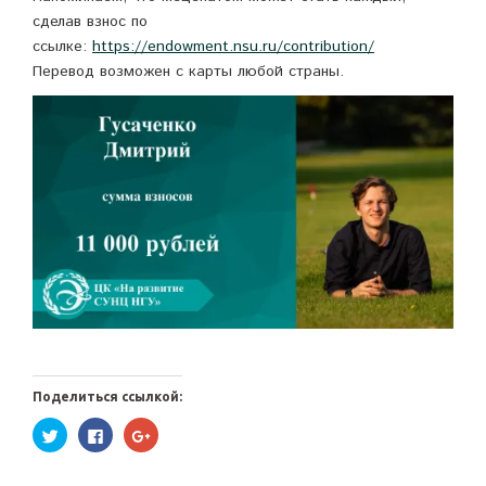
сделав взнос по
ссылке:
https://endowment.nsu.ru/contribution/
Перевод возможен с карты любой страны.
Поделиться ссылкой:
Нажмите,
Нажмите
Нажмите,
чтобы
здесь,
чтобы
поделиться
чтобы
поделиться
на
поделиться
в
Twitter
контентом
Google+