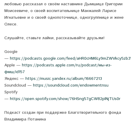
любовью рассказал о своём наставнике Дымшице Григории
Моисеевиче, о своей воспитательнице Манжалей Ларисе
Игнатьевне и о своей однопоточнице, одногруппнице и жене
Олесе.
Слушайте, ставьте лайки, рассказывайте друзьям!
Google
—
https://podcasts.google.com/feed/aHR0cHM6Ly9mZWVkcy5
Apple —
https://podcasts.apple.com/ru/podcast/мы-из-
фмш/id157
Яндекс —
https://music.yandex.ru/album/16667213
Soundcloud —
https://soundcloud.com/endowmentnsu
Spotify
—
https://open.spotify.com/show/76HSng57gCW82plNjTUs0r
Подкаст создан при поддержке Благотворительного фонда
Владимира Потанина