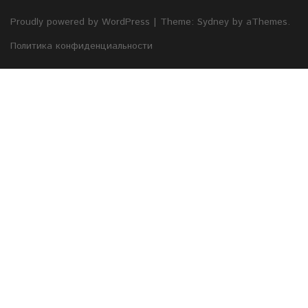
Proudly powered by WordPress
|
Theme:
Sydney
by aThemes.
Политика конфиденциальности