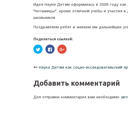
Идея Науки Детям оформилась в 2008 году как 
"потанинцы", кроме отличной учёбы и участия в
школьников.
Поздравляем ребят и желаем им дальнейших ус
Поделиться ссылкой:
Нажмите,
Нажмите
Нажмите,
чтобы
здесь,
чтобы
поделиться
чтобы
поделиться
на
поделиться
в
Twitter
контентом
Google+
(Открывается
на
(Открывается
Навигация
Наука Детям как социо-исследовательский п
в
Facebook.
в
новом
(Открывается
новом
окне)
в
окне)
новом
по
Добавить комментарий
окне)
записям
Для отправки комментария вам необходимо
авт