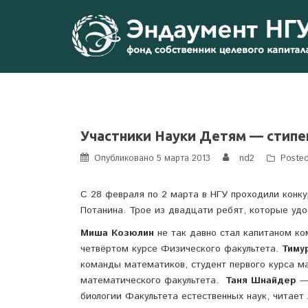
Перейти
к
содержимому
Участники Науки Детям — стип
Опубликовано
5 марта 2013
nd2
Posted
С 28 февраля по 2 марта в НГУ проходили конк
Потанина. Трое из двадцати ребят, которые уд
Миша Козюлин
не так давно стал капитаном ко
четвёртом курсе Физического факультета.
Тиму
команды математиков, студент первого курса м
математического факультета.
Таня Шнайдер
— 
биологии Факультета естественных наук, читает