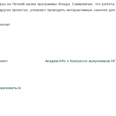
раз на Летней школе программы Фонда. Символично, что ребята-
 других проектах, успевают проводить интерактивные занятия для
пехов!
роект
Академ.Info о Конгрессе выпускников НГ
оризоваться
.