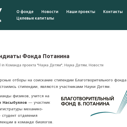
О фонде
Новости
Наши проекты
Контакты
Целевые капиталы
ендиаты Фонда Потанина
 in
Команда проекта "Наука Детям"
,
Наука Детям
,
Новости
урсные отборы на соискание стипендии Благотворительного фонда
остоились стипендии, являются участниками Науки Детям.
манды физиков, учится на
р Насыбуллов
— участник
агистратуры механико-
студент отделения
 лекции в команде биологов.