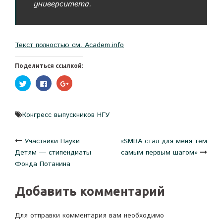
университета.
Текст полностью см. Academ.info
Поделиться ссылкой:
Нажмите,
Нажмите
Нажмите,
чтобы
здесь,
чтобы
поделиться
чтобы
поделиться
на
поделиться
в
Twitter
контентом
Google+
(Открывается
на
(Открывается
Конгресс выпускников НГУ
в
Facebook.
в
новом
(Открывается
новом
окне)
в
окне)
новом
Навигация
Участники Науки
«SMBA стал для меня тем
окне)
Детям — стипендиаты
самым первым шагом»
по
Фонда Потанина
записям
Добавить комментарий
Для отправки комментария вам необходимо