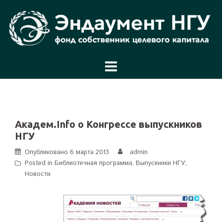
Перейти
к
содержимому
Академ.Info о Конгрессе выпускников
НГУ
Опубликовано
6 марта 2013
admin
Posted in
Библиотечная программа
,
Выпускники НГУ
,
Новости