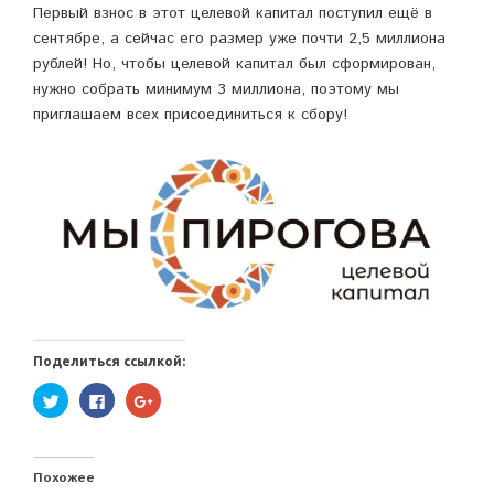
Первый взнос в этот целевой капитал поступил ещё в
сентябре, а сейчас его размер уже почти 2,5 миллиона
рублей! Но, чтобы целевой капитал был сформирован,
нужно собрать минимум 3 миллиона, поэтому мы
приглашаем всех присоединиться к сбору!
Поделиться ссылкой:
Нажмите,
Нажмите
Нажмите,
чтобы
здесь,
чтобы
поделиться
чтобы
поделиться
на
поделиться
в
Twitter
контентом
Google+
(Открывается
на
(Открывается
в
Facebook.
в
Похожее
новом
(Открывается
новом