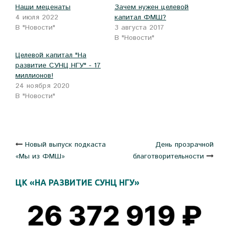
окне)
в
окне)
Наши меценаты
Зачем нужен целевой
новом
окне)
4 июля 2022
капитал ФМШ?
В "Новости"
3 августа 2017
В "Новости"
Целевой капитал "На
развитие СУНЦ НГУ" - 17
миллионов!
24 ноября 2020
В "Новости"
Навигация
Новый выпуск подкаста
День прозрачной
«Мы из ФМШ»
благотворительности
по
ЦК «НА РАЗВИТИЕ СУНЦ НГУ»
записям