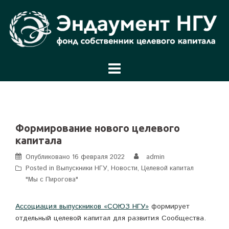
Перейти
к
содержимому
Формирование нового целевого
капитала
Опубликовано
16 февраля 2022
admin
Posted in
Выпускники НГУ
,
Новости
,
Целевой капитал
"Мы с Пирогова"
Ассоциация выпускников «СОЮЗ НГУ»
формирует
отдельный целевой капитал для развития Сообщества.