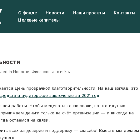
О фонде
Новости
Наши проекты
Контакты
Целевые капиталы
ьности
sted in
Новости
,
Финансовые отчёты
чается День прозрачной благотворительности. На наш взгляд, это
средств и аудиторское заключение за 2021 год
.
ашей работы. Чтобы меценаты точно знали, на что идут их
принимаем деньги только на счёт организации — и никогда на
егда остаёмся на связи.
арить всех за доверие и поддержку — спасибо! Вместе мы делаем
дущего.