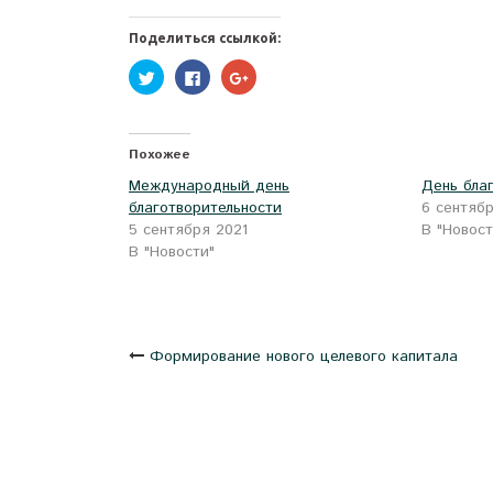
Поделиться ссылкой:
Нажмите,
Нажмите
Нажмите,
чтобы
здесь,
чтобы
поделиться
чтобы
поделиться
на
поделиться
в
Twitter
контентом
Google+
(Открывается
на
(Открывается
в
Facebook.
в
Похожее
новом
(Открывается
новом
окне)
в
окне)
Международный день
День бла
новом
окне)
благотворительности
6 сентяб
5 сентября 2021
В "Новост
В "Новости"
Навигация
Формирование нового целевого капитала
по
записям