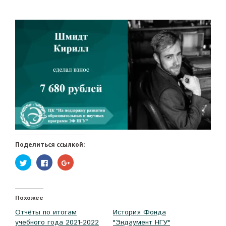
Поделиться ссылкой:
Нажмите,
Нажмите
Нажмите,
чтобы
здесь,
чтобы
поделиться
чтобы
поделиться
на
поделиться
в
Twitter
контентом
Google+
(Открывается
на
(Открывается
в
Facebook.
в
Похожее
новом
(Открывается
новом
окне)
в
окне)
Отчёты по итогам
История Фонда
новом
окне)
учебного года 2021-2022
"Эндаумент НГУ"