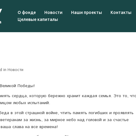
О фонде
Новости
Наши проекты
Контакты
Целевые капиталы
d in
Новости
Великой Победы!
амять сердца, которую бережно хранит каждая семья. Это то, чт
лицом любых испытаний.
беда в этой страшной войне, чтить память погибших и проявлять
ветеранам за жизнь, за мирное небо над головой и за счастье
ваша слава на все времена!