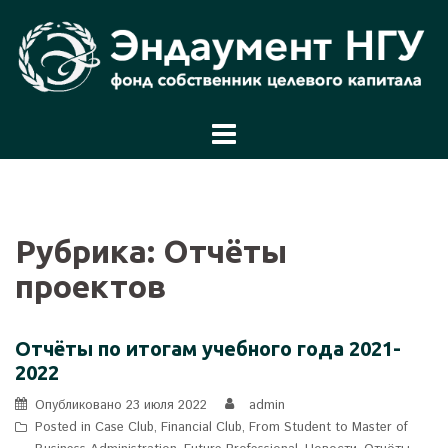
Перейти
к
содержимому
Рубрика:
Отчёты
проектов
Отчёты по итогам учебного года 2021-
2022
Опубликовано
23 июля 2022
admin
Posted in
Case Club
,
Financial Club
,
From Student to Master of