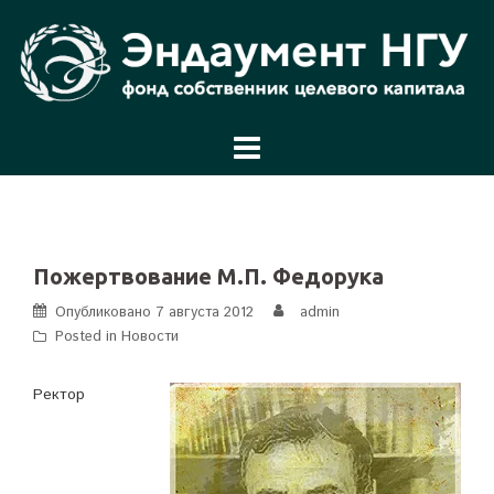
Перейти
к
содержимому
Пожертвование М.П. Федорука
Опубликовано
7 августа 2012
admin
Posted in
Новости
Ректор