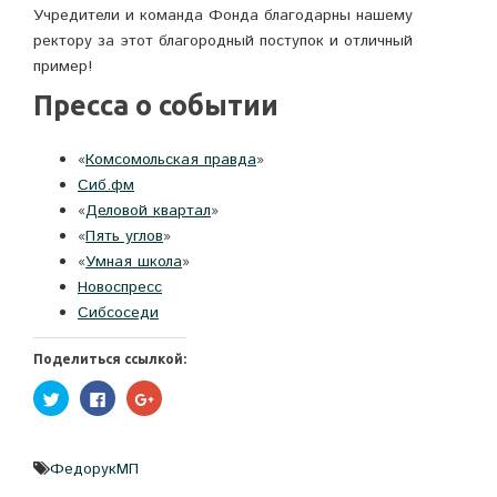
Учредители и команда Фонда благодарны нашему
ректору за этот благородный поступок и отличный
пример!
Пресса о событии
«
Комсомольская правда
»
Сиб.фм
«
Деловой квартал
»
«
Пять углов
»
«
Умная школа
»
Новоспресс
Сибсоседи
Поделиться ссылкой:
Нажмите,
Нажмите
Нажмите,
чтобы
здесь,
чтобы
поделиться
чтобы
поделиться
на
поделиться
в
Twitter
контентом
Google+
(Открывается
на
(Открывается
ФедорукМП
в
Facebook.
в
новом
(Открывается
новом