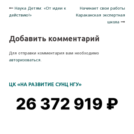
окне)
в
окне)
новом
Навигация
Наука Детям: «От идеи к
Начинает свои работы
окне)
действию!»
Караканская экспертная
по
школа
записям
Добавить комментарий
Для отправки комментария вам необходимо
авторизоваться
.
ЦК «НА РАЗВИТИЕ СУНЦ НГУ»