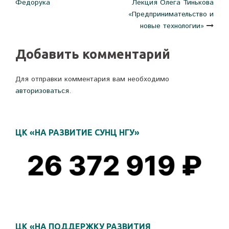
Федорука
Лекция Олега Тинькова
окне)
в
окне)
новом
по
«Предпринимательство и
окне)
новые технологии»
записям
Добавить комментарий
Для отправки комментария вам необходимо
авторизоваться
.
ЦК «НА РАЗВИТИЕ СУНЦ НГУ»
ЦК «НА ПОДДЕРЖКУ РАЗВИТИЯ