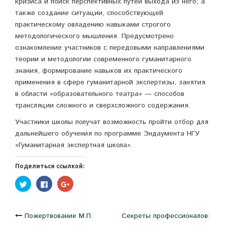
кризиса и поиск перспективных путей выхода из него; а
также создание ситуации, способствующей
практическому овладению навыками строгого
методологического мышления. Предусмотрено
ознакомление участников с передовыми направлениями
теории и методологии современного гуманитарного
знания, формирование навыков их практического
применения в сфере гуманитарной экспертизы, занятия
в области «образовательного театра» — способов
трансляции сложного и сверхсложного содержания.
Участники школы получат возможность пройти отбор для
дальнейшего обучения по программе Эндаумента НГУ
«Гуманитарная экспертная школа».
Поделиться ссылкой:
Нажмите,
Нажмите
Нажмите,
чтобы
здесь,
чтобы
поделиться
чтобы
поделиться
на
поделиться
в
Twitter
контентом
Google+
(Открывается
на
(Открывается
Навигация
Пожертвование М.П.
Секреты профессионалов:
в
Facebook.
в
новом
(Открывается
новом