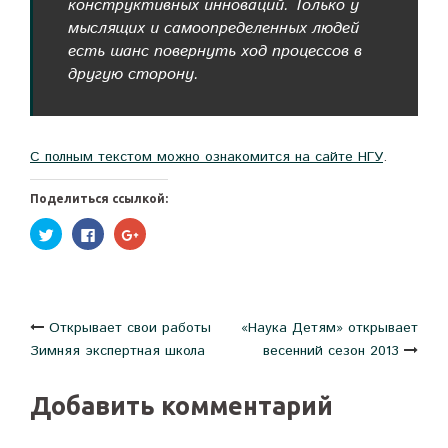
конструктивных инноваций. Только у
мыслящих и самоопределенных людей
есть шанс повернуть ход процессов в
другую сторону.
С полным текстом можно ознакомится на сайте НГУ
.
Поделиться ссылкой:
Нажмите,
Нажмите
Нажмите,
чтобы
здесь,
чтобы
поделиться
чтобы
поделиться
на
поделиться
в
Twitter
контентом
Google+
(Открывается
на
(Открывается
в
Facebook.
в
новом
(Открывается
новом
Навигация
Открывает свои работы
окне)
в
окне)
«Наука Детям» открывает
новом
Зимняя экспертная школа
весенний сезон 2013
окне)
по
Добавить комментарий
записям