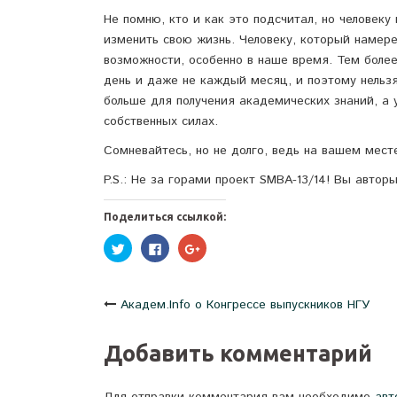
Не помню, кто и как это подсчитал, но человек
изменить свою жизнь. Человеку, который намере
возможности, особенно в наше время. Тем боле
день и даже не каждый месяц, и поэтому нельзя
больше для получения академических знаний, а
собственных силах.
Сомневайтесь, но не долго, ведь на вашем месте
P.S.: Не за горами проект SMBA-13/14! Вы автор
Поделиться ссылкой:
Нажмите,
Нажмите
Нажмите,
чтобы
здесь,
чтобы
поделиться
чтобы
поделиться
на
поделиться
в
Twitter
контентом
Google+
(Открывается
на
(Открывается
Навигация
Академ.Info о Конгрессе выпускников НГУ
в
Facebook.
в
новом
(Открывается
новом
окне)
в
окне)
новом
по
Добавить комментарий
окне)
записям
Для отправки комментария вам необходимо
авт