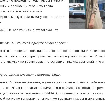
алеко не последние годы учебы в жизни.
ышки и обещаешь себе, что когда-
вляются все новые и новые
ированы. Нужно за ними успевать, и вот
ся…
ерн). На репетициях я отвлекаюсь от
те SMBA, чем тебя привлек этот проект?
ак ценю: общение, командная работа, сфера экономики и финансо
о-то знают, а уже проверили эти знания в условиях реальной жиз
го в книжках не прочитаешь, не оставило никаких сомнений, что я
го из опыта участия в проекте SMBA.
вои собственные желания, а уже на их основе поставить себе цел
кейсов. Этим продолжаю заниматься и сейчас. В свободное время
еще с двумя «коллегами» по SMBA. Собственно, это еще один из
 близкие по взглядам, с такими же горящим глазам и жизненны