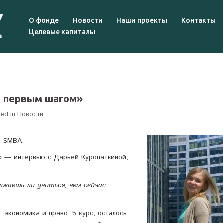
О фонде
Новости
Наши проекты
Контакты
Целевые капиталы
м первым шагом»
ted in
Новости
в SMBA.
 — интервью с Дарьей Куропаткиной,
лжаешь ли учиться, чем сейчас
 экономика и право, 5 курс, осталось