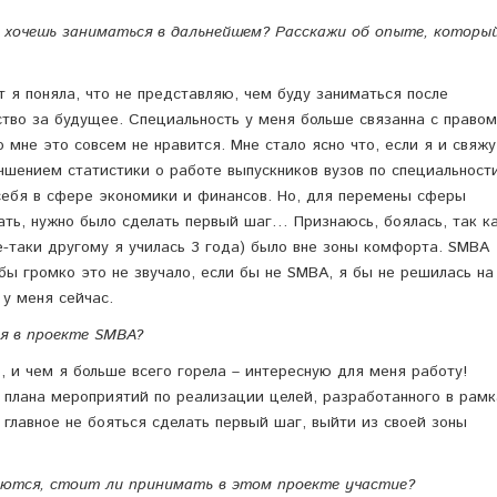
 хочешь заниматься в дальнейшем? Расскажи об опыте, которы
т я поняла, что не представляю, чем буду заниматься после
ство за будущее. Специальность у меня больше связанна с правом
о мне это совсем не нравится. Мне стало ясно что, если я и свяжу
учшением статистики о работе выпускников вузов по специальности
ебя в сфере экономики и финансов. Но, для перемены сферы
ать, нужно было сделать первый шаг… Признаюсь, боялась, так к
все-таки другому я училась 3 года) было вне зоны комфорта. SMBA
ы громко это не звучало, если бы не SMBA, я бы не решилась на
 у меня сейчас.
я в проекте SMBA?
о, и чем я больше всего горела – интересную для меня работу!
 плана мероприятий по реализации целей, разработанного в рамк
 главное не бояться сделать первый шаг, выйти из своей зоны
ются, стоит ли принимать в этом проекте участие?